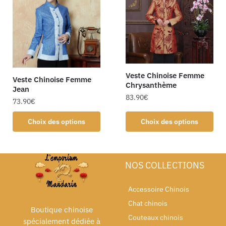
Veste Chinoise Femme
Veste Chinoise Femme
Chrysanthème
Jean
83.90
€
73.90
€
Choix des options
Choix des options
NOS COLLECTIONS
Accessoire Chinois
Chat chinois
Boutique chinoise
Couteaux chinois
spécialement dédiée à