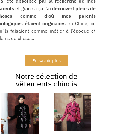
’ai été a
bsorbée par la recherche de mes
arents
et grâce à ça j’ai
découvert pleins de
choses comme d’où mes parents
iologiques étaient originaires
en Chine, ce
u’ils faisaient comme métier à l’époque et
leins de choses.
En savoir plus
Notre sélection de
vêtements chinois