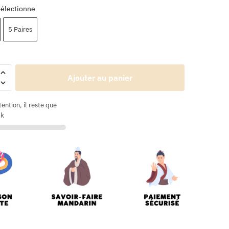
Sélectionne
5 Paires
Ajouter au panier
tention, il reste que
ck