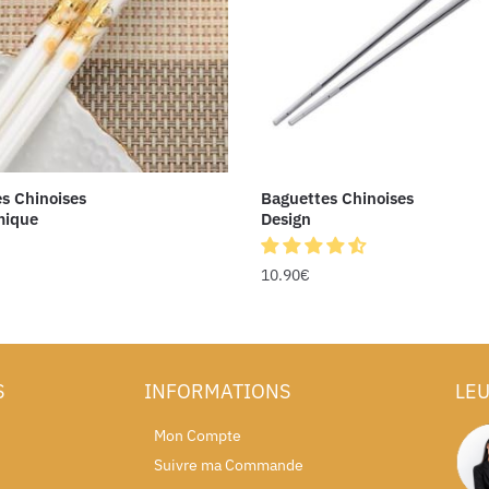
s Chinoises
Baguettes Chinoises
mique
Design
10.90
€
S
INFORMATIONS
LEU
Mon Compte
Suivre ma Commande