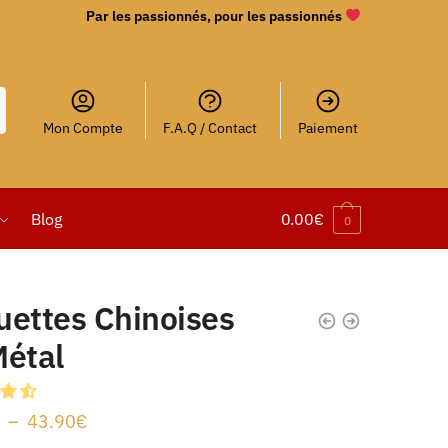
Par les passionnés, pour les passionnés
Mon Compte
F.A.Q / Contact
Paiement
Blog
0.00
€
0
uettes Chinoises
Métal
–
43.90
€