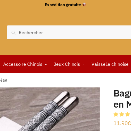
Expédition gratuite
Recherche
Accessoire Chinois
Jeux Chinois
Vaisselle chinoise
étal
Bag
en 
11.90
€