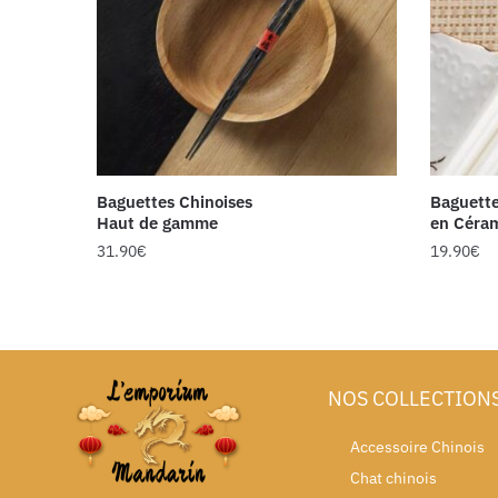
Baguettes Chinoises
Baguette
Haut de gamme
en Céra
31.90
€
19.90
€
NOS COLLECTION
Accessoire Chinois
Chat chinois