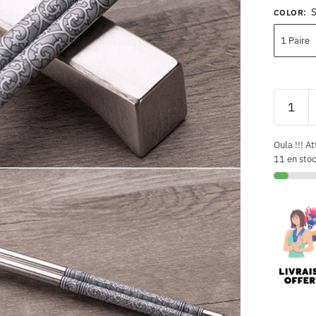
COLOR
:
1 Paire
Oula !!! At
11 en sto