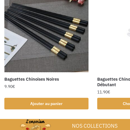
Baguettes Chinoises Noires
Baguettes Chino
Débutant
9.90
€
11.90
€
Ajouter au panier
Cho
NOS COLLECTIONS