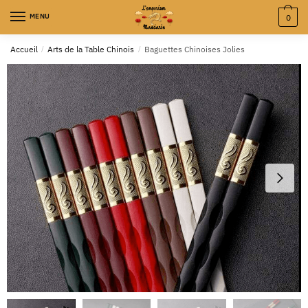
MENU
0
Accueil
/
Arts de la Table Chinois
/
Baguettes Chinoises Jolies