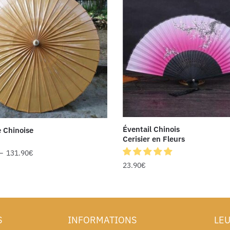
Éventail Chinois
 Chinoise
Cerisier en Fleurs
–
131.90
€
23.90
€
S
INFORMATIONS
LEU