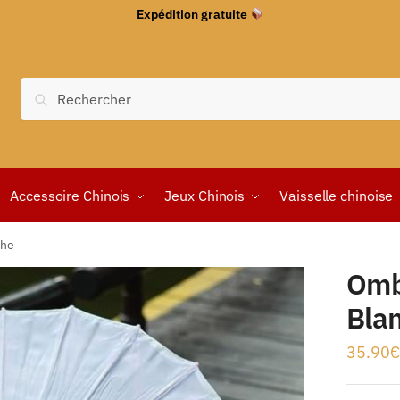
Expédition gratuite
Recherche
Accessoire Chinois
Jeux Chinois
Vaisselle chinoise
che
Omb
Bla
35.90
€