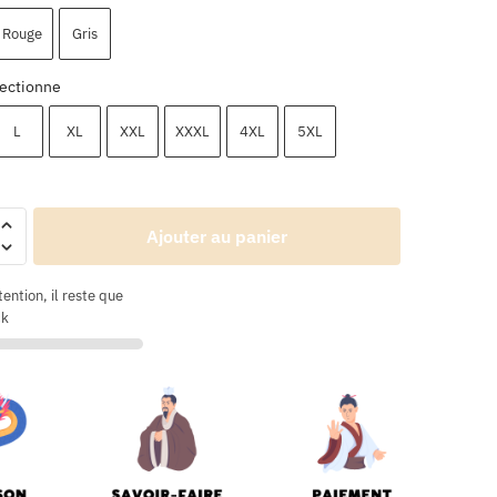
Rouge
Gris
ectionne
L
XL
XXL
XXXL
4XL
5XL
Ajouter au panier
tention, il reste que
ck