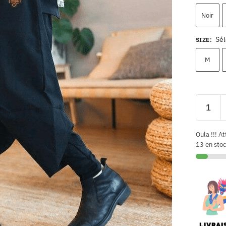
Noir
Sél
SIZE
:
M
Oula !!! At
13 en sto