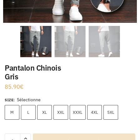
Pantalon Chinois
Gris
85.90
€
Sélectionne
SIZE
:
M
L
XL
XXL
XXXL
4XL
5XL