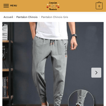
MENU
0
Accueil
/
Pantalon Chinois
/
Pantalon Chinois Gris