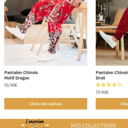
Pantalon Chinois
Pantalon Chinoi
Motif Dragon
Droit
55.90
€
73.90
€
Choix des options
Cho
NOS COLLECTIONS