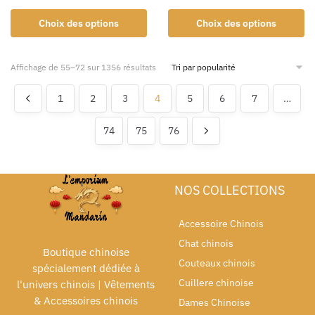
Choix des options
Choix des options
Affichage de 55–72 sur 1356 résultats
1
2
3
4
5
6
7
…
74
75
76
NOS COLLECTIONS
Accessoire Chinois
Chat chinois
Boutique chinoise
Couteaux chinois
spécialement dédiée à
Cuillere chinoise
l'univers chinois | Vêtements
& Accessoires chinois
Dames Chinoise