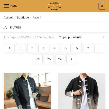
MENU
0
Accueil
/
Boutique
/
Page 4
FILTRES
Affichage de 55–72 sur 1356 résultats
1
2
3
4
5
6
7
…
74
75
76