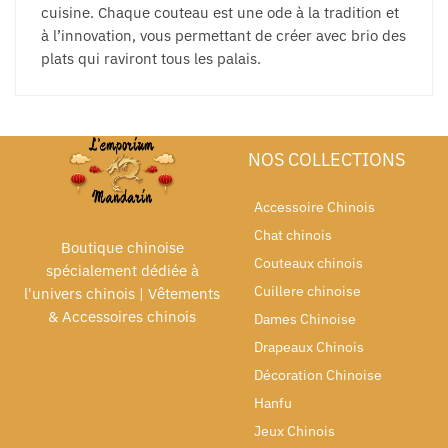
cuisine. Chaque couteau est une ode à la tradition et
à l’innovation, vous permettant de créer avec brio des
plats qui raviront tous les palais.
NOS COLLECTIONS
Accessoire Chinois
Chat chinois
Boutique chinoise
Couteaux chinois
spécialement dédiée à
Cuillere chinoise
l'univers chinois | Vêtements
& Accessoires chinois
Dames Chinoise
Drapeaux Chinois
Décoration Chinoise
Hanfu
Jeux Chinois