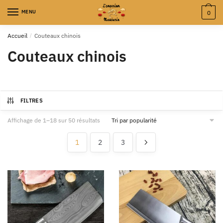
MENU
0
Accueil
/
Couteaux chinois
Couteaux chinois
FILTRES
Affichage de 1–18 sur 50 résultats
1
2
3