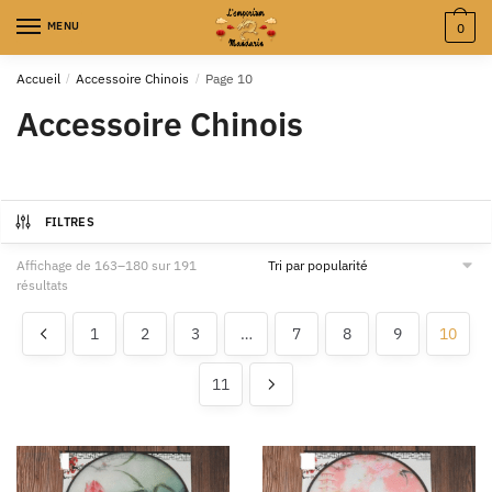
MENU
0
Accueil
/
Accessoire Chinois
/
Page 10
Accessoire Chinois
FILTRES
Affichage de 163–180 sur 191
résultats
1
2
3
…
7
8
9
10
11