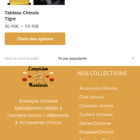
Tableau Chinois
Tigre
40.90
€
–
59.90
€
Choix des options
Voici le seul résultat
NOS COLLECTIONS
Accessoire Chinois
Chat chinois
Boutique chinoise
Couteaux chinois
spécialement dédiée à
Cuillere chinoise
l'univers chinois | Vêtements
& Accessoires chinois
Dames Chinoise
Drapeaux Chinois