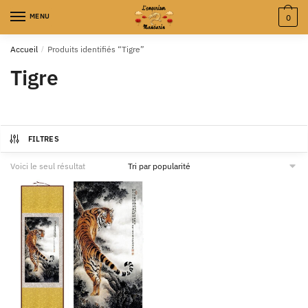
MENU
0
Accueil
/
Produits identifiés “Tigre”
Tigre
FILTRES
Voici le seul résultat