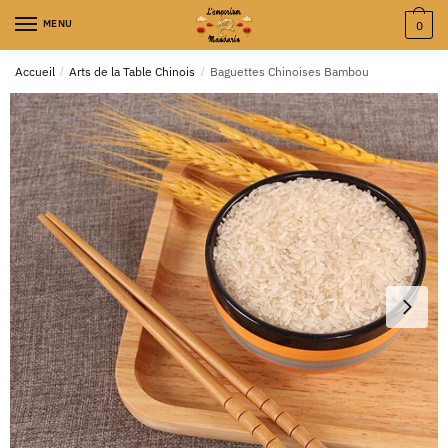
MENU
0
Accueil
/
Arts de la Table Chinois
/
Baguettes Chinoises Bambou