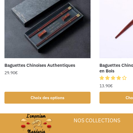
Baguettes Chinoises Authentiques
Baguettes Chino
en Bois
29.90
€
13.90
€
Choix des options
Cho
NOS COLLECTIONS