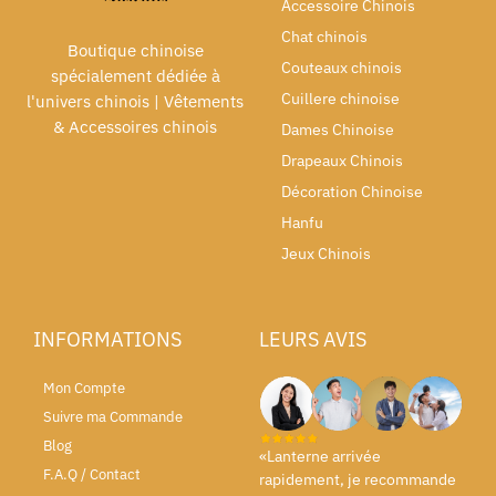
Accessoire Chinois
Chat chinois
Boutique chinoise
Couteaux chinois
spécialement dédiée à
Cuillere chinoise
l'univers chinois | Vêtements
& Accessoires chinois
Dames Chinoise
Drapeaux Chinois
Décoration Chinoise
Hanfu
Jeux Chinois
INFORMATIONS
LEURS AVIS
Mon Compte
Suivre ma Commande
Blog
«Lanterne arrivée
F.A.Q / Contact
rapidement, je recommande