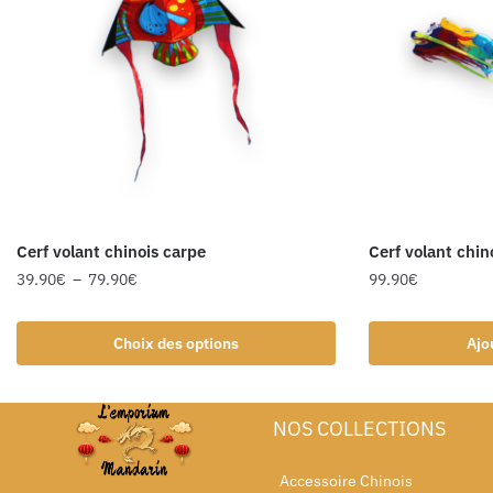
Cerf volant chinois carpe
Cerf volant chi
39.90
€
–
79.90
€
99.90
€
Choix des options
Ajo
NOS COLLECTIONS
Accessoire Chinois