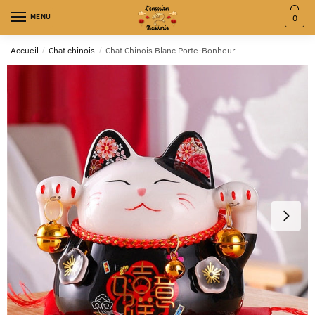
MENU
0
Accueil
/
Chat chinois
/
Chat Chinois Blanc Porte-Bonheur