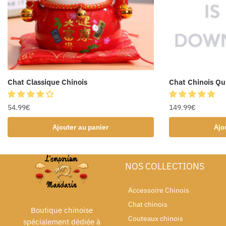
Chat Classique Chinois
Chat Chinois Qu
54.99
€
149.99
€
Ajouter au panier
Ajo
NOS COLLECTIONS
Accessoire Chinois
Chat chinois
Boutique chinoise
Couteaux chinois
spécialement dédiée à