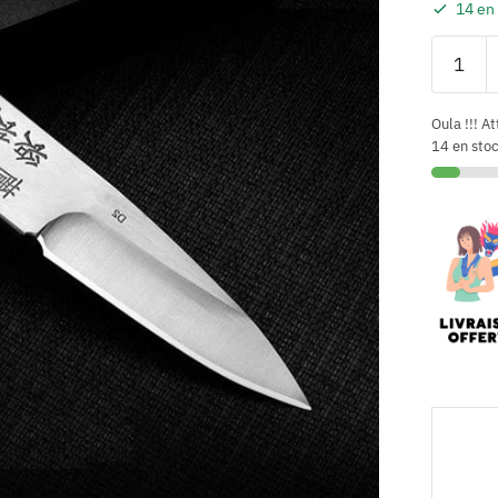
14 en
Oula !!! At
14 en sto