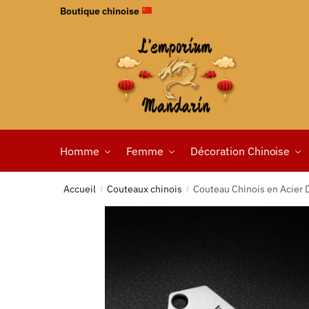
Boutique chinoise
Homme
Femme
Décoration Chinoise
Accueil
Couteaux chinois
Couteau Chinois en Acier 
/
/