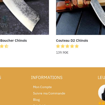
Boucher Chinois
Couteau D2 Chinois
139.90
€
S
INFORMATIONS
LEU
Mon Compte
Suivre ma Commande
Blog