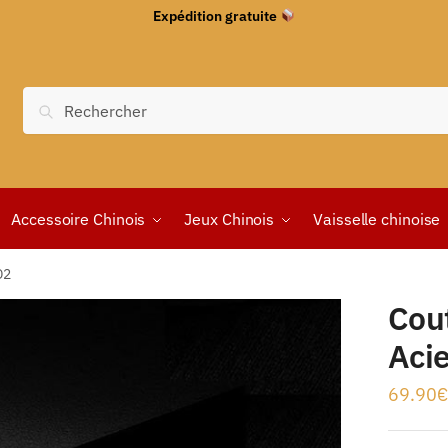
Expédition gratuite
Recherche
Accessoire Chinois
Jeux Chinois
Vaisselle chinoise
D2
Cou
Aci
69.90
€