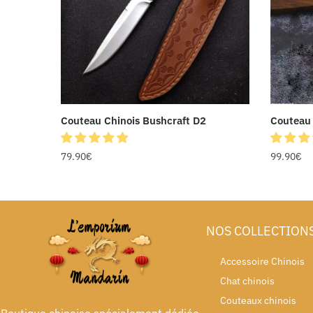
Couteau Chinois Bushcraft D2
Couteau 
79.90
€
99.90
€
NOS COLLECTION
Accessoire Chinois
Chat chinois
Couteaux chinois
Boutique chinoise spécialement dédiée