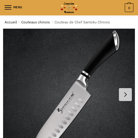
MENU
0
Accueil
/
Couteaux chinois
/
Couteau de Chef Santoku Chinois