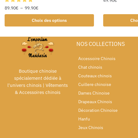
49.90
€
89.90
€
–
99.90
€
Choix des options
Cho
NOS COLLECTIONS
Accessoire Chinois
Chat chinois
Boutique chinoise
Couteaux chinois
spécialement dédiée à
Cuillere chinoise
l'univers chinois | Vêtements
& Accessoires chinois
Dames Chinoise
Drapeaux Chinois
Décoration Chinoise
Hanfu
Jeux Chinois