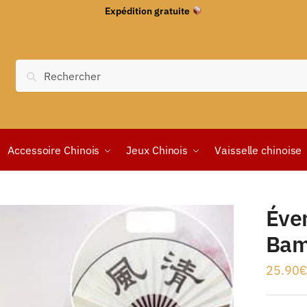
Expédition gratuite
Recherche
Accessoire Chinois
Jeux Chinois
Vaisselle chinoise
u
Éven
Bam
25.90
€