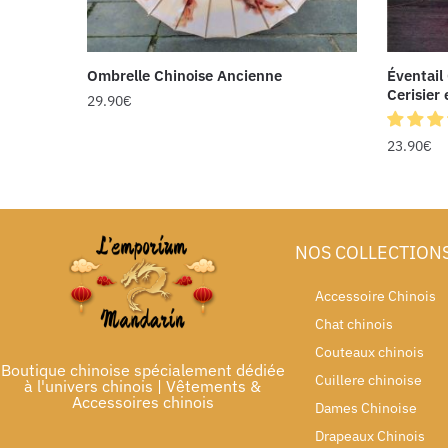
Ombrelle Chinoise Ancienne
Éventail
Cerisier 
29.90
€
23.90
€
NOS COLLECTION
Accessoire Chinois
Chat chinois
Couteaux chinois
Boutique chinoise spécialement dédiée
Cuillere chinoise
à l'univers chinois | Vêtements &
Accessoires chinois
Dames Chinoise
Drapeaux Chinois