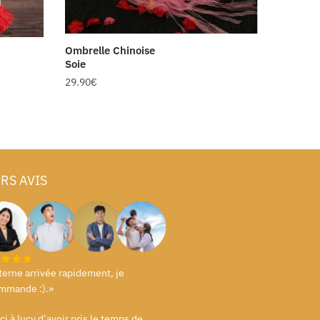
Ombrelle Chinoise
Soie
29.90
€
RS AVIS
terne arrivée rapidement, je
mmande :).»
i à lucy d’avoir pris le temps de