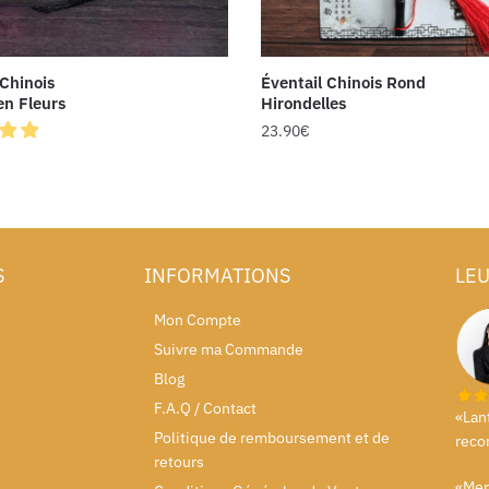
 Chinois
Éventail Chinois Rond
en Fleurs
Hirondelles
23.90
€
S
INFORMATIONS
LEU
Mon Compte
Suivre ma Commande
Blog
F.A.Q / Contact
«Lan
Politique de remboursement et de
reco
retours
«Merc