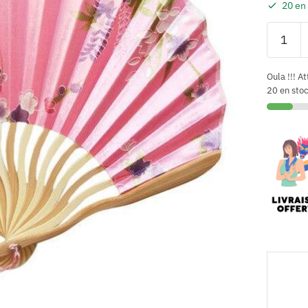
20 en
Oula !!! At
20 en sto