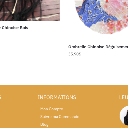
 Chinoise Bois
Ombrelle Chinoise Déguiseme
35.90
€
S
INFORMATIONS
LEU
Mon Compte
Suivre ma Commande
Blog