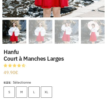
Hanfu
Court à Manches Larges
49.90
€
Sélectionne
SIZE
:
S
M
L
XL