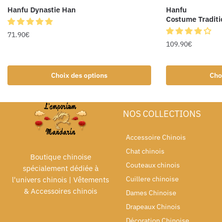
Hanfu Dynastie Han
Hanfu
Costume Traditi
71.90
€
109.90
€
Choix des options
Cho
NOS COLLECTIONS
Accessoire Chinois
Chat chinois
Boutique chinoise
Couteaux chinois
spécialement dédiée à
Cuillere chinoise
l'univers chinois | Vêtements
& Accessoires chinois
Dames Chinoise
Drapeaux Chinois
Décoration Chinoise