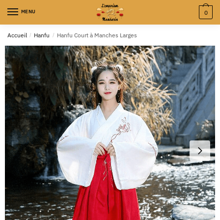
MENU
0
Accueil
/
Hanfu
/
Hanfu Court à Manches Larges