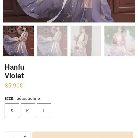
Hanfu
Violet
85.90
€
Sélectionne
SIZE
:
S
M
L