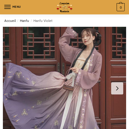
MENU
0
Accueil
/
Hanfu
/
Hanfu Violet