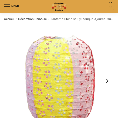
MENU
0
Accueil
/
Décoration Chinoise
/
Lanterne Chinoise Cylindrique Ajourée Multicolore