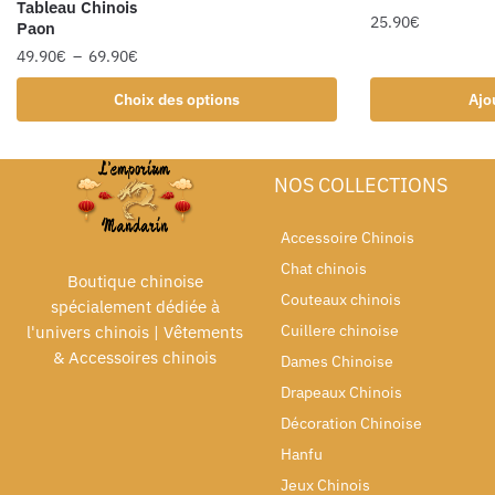
Tableau Chinois
25.90
€
Paon
49.90
€
–
69.90
€
Choix des options
Ajo
NOS COLLECTIONS
Accessoire Chinois
Chat chinois
Boutique chinoise
Couteaux chinois
spécialement dédiée à
Cuillere chinoise
l'univers chinois | Vêtements
& Accessoires chinois
Dames Chinoise
Drapeaux Chinois
Décoration Chinoise
Hanfu
Jeux Chinois