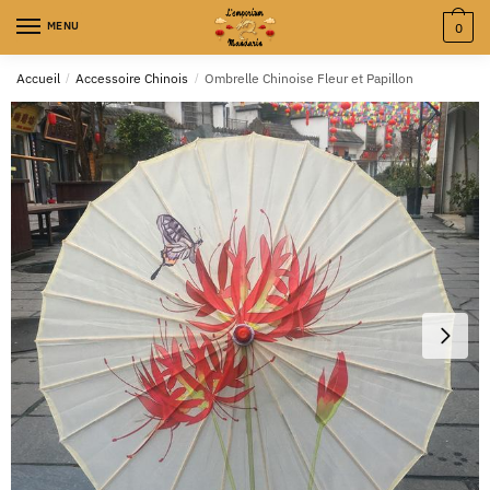
MENU
0
Accueil
/
Accessoire Chinois
/
Ombrelle Chinoise Fleur et Papillon