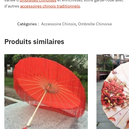
variée d’
ombrelles chinoises
et enrichissez votre garde-robe avec
d’autres
accessoires chinois traditionnels
.
Catégories :
Accessoire Chinois
,
Ombrelle Chinoise
Produits similaires