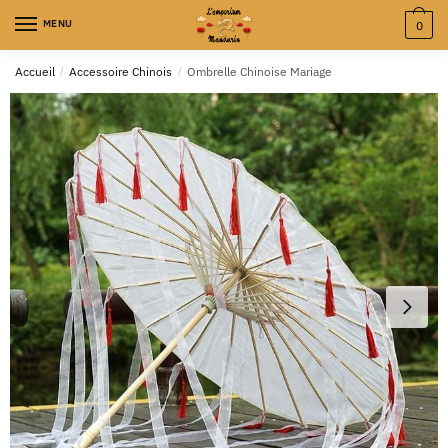
MENU
0
Accueil
/
Accessoire Chinois
/
Ombrelle Chinoise Mariage