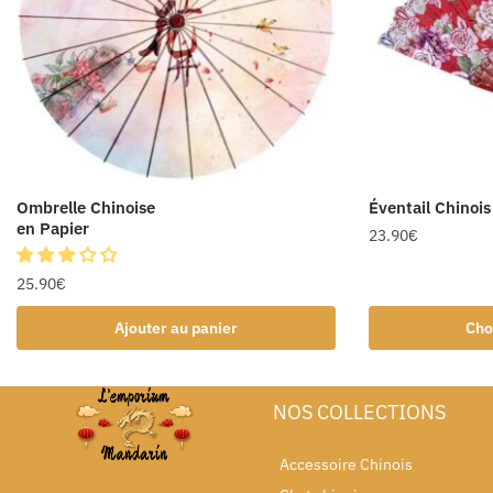
Ombrelle Chinoise
Éventail Chinois
en Papier
23.90
€
25.90
€
Ajouter au panier
Cho
NOS COLLECTIONS
Accessoire Chinois