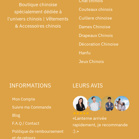
Chat chinois
Boutique chinoise
Couteaux chinois
spécialement dédiée à
Cuillere chinoise
l'univers chinois | Vêtements
& Accessoires chinois
Dames Chinoise
Drapeaux Chinois
Décoration Chinoise
Hanfu
Jeux Chinois
INFORMATIONS
LEURS AVIS
Mon Compte
Suivre ma Commande
Blog
«Lanterne arrivée
F.A.Q / Contact
rapidement, je recommande
:).»
Politique de remboursement
et de retours