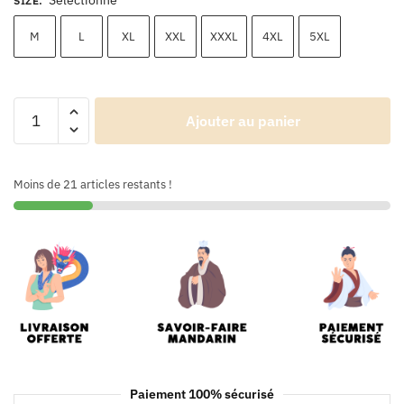
SIZE
:
M
L
XL
XXL
XXXL
4XL
5XL
Ajouter au panier
Moins de 21 articles restants !
Paiement 100% sécurisé