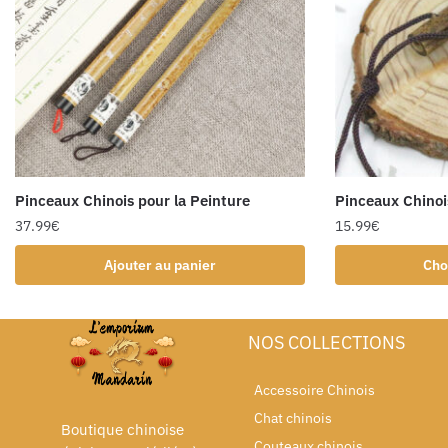
Pinceaux Chinois pour la Peinture
Pinceaux Chinoi
37.99
€
15.99
€
Ajouter au panier
Cho
NOS COLLECTIONS
Accessoire Chinois
Chat chinois
Boutique chinoise
Couteaux chinois