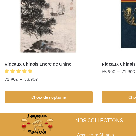
Rideaux Chinois Encre de Chine
Rideaux Chinois
65.90
€
–
71.90
€
71.90
€
–
73.90
€
Choix des options
Cho
NOS COLLECTIONS
Accessoire Chinois