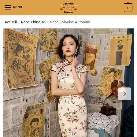
MENU
0
Accueil
/
Robe Chinoise
/
Robe Chinoise Automne