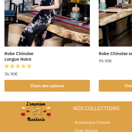
Robe Chinoise
Robe Chinoise e
Longue Noire
99.90
€
36.90
€
Choix des options
Cho
NOS COLLECTIONS
Accessoire Chinois
Chat chinois