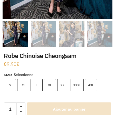
Robe Chinoise Cheongsam
89.90
€
Sélectionne
SIZE
:
S
M
L
XL
XXL
XXXL
4XL
Ajouter au panier