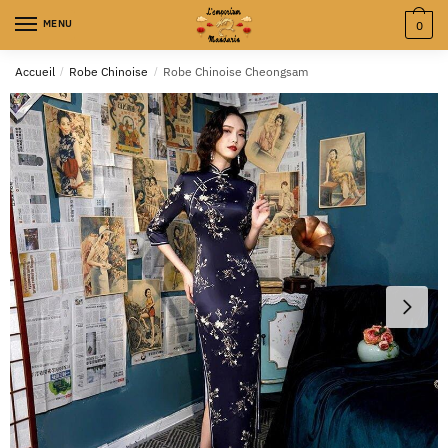
MENU
0
Accueil
/
Robe Chinoise
/
Robe Chinoise Cheongsam