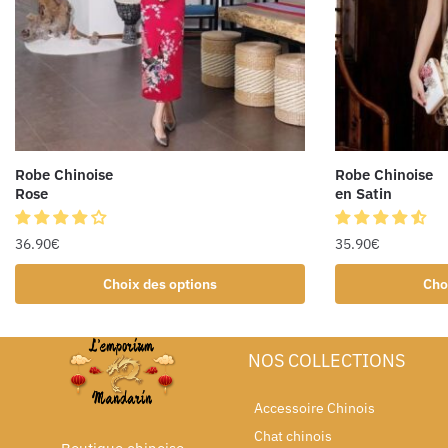
Robe Chinoise
Robe Chinoise
Rose
en Satin
36.90
€
35.90
€
Choix des options
Cho
NOS COLLECTIONS
Accessoire Chinois
Chat chinois