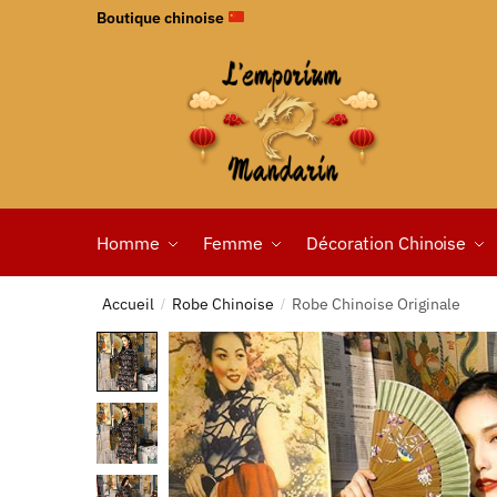
Boutique chinoise
Homme
Femme
Décoration Chinoise
Accueil
Robe Chinoise
Robe Chinoise Originale
/
/