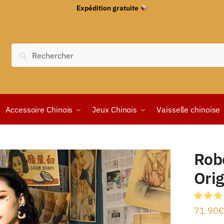
Expédition gratuite
Recherche
Accessoire Chinois
Jeux Chinois
Vaisselle chinoise
Rob
Orig
71.90
€