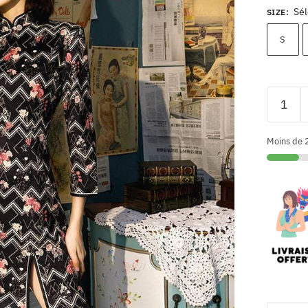
Sél
SIZE
:
S
Moins de 2