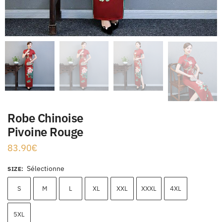
Robe Chinoise
Pivoine Rouge
83.90
€
Sélectionne
SIZE
:
S
M
L
XL
XXL
XXXL
4XL
5XL