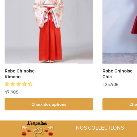
Robe Chinoise
Robe Chinoise
Kimono
Chic
125.90
€
47.90
€
Choix des options
Cho
NOS COLLECTIONS