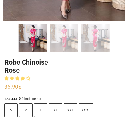
Robe Chinoise
Rose
36.90
€
Sélectionne
TAILLE
:
S
M
L
XL
XXL
XXXL