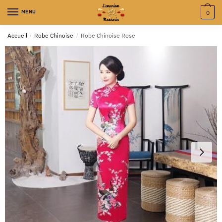
MENU
0
Accueil
/
Robe Chinoise
/
Robe Chinoise Rose