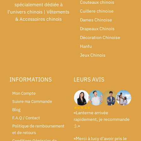
Couteaux chinois
spécialement dédiée à
Cuillere chinoise
l'univers chinois | Vêtements
& Accessoires chinois
Dames Chinoise
Drapeaux Chinois
Décoration Chinoise
Hanfu
Jeux Chinois
INFORMATIONS
LEURS AVIS
Mon Compte
Suivre ma Commande
Blog
«Lanterne arrivée
F.A.Q / Contact
rapidement, je recommande
:).»
Politique de remboursement
et de retours
«Merci à lucy d’avoir pris le
Conditions Générales de