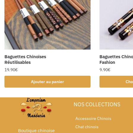
Baguettes Chinoises
Baguettes Chino
Réutilisables
Fashion
19.90
€
9.90
€
Ajouter au panier
Cho
NOS COLLECTIONS
Accessoire Chinois
Chat chinois
Boutique chinoise