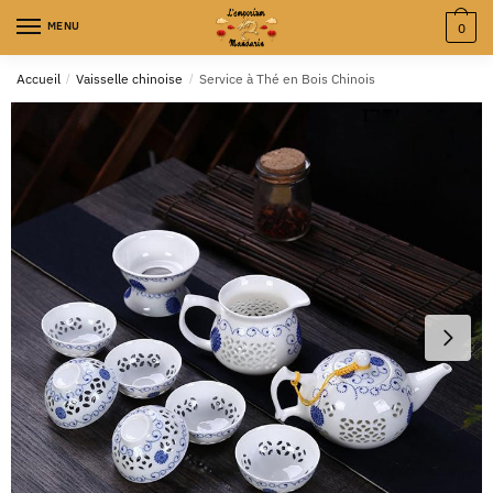
MENU
0
Accueil
/
Vaisselle chinoise
/
Service à Thé en Bois Chinois