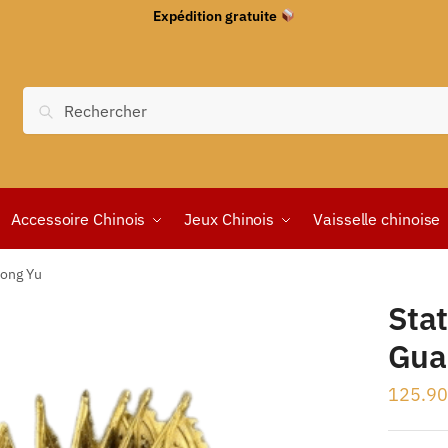
Expédition gratuite
Recherche
Accessoire Chinois
Jeux Chinois
Vaisselle chinoise
Gong Yu
Sta
Gua
125.90