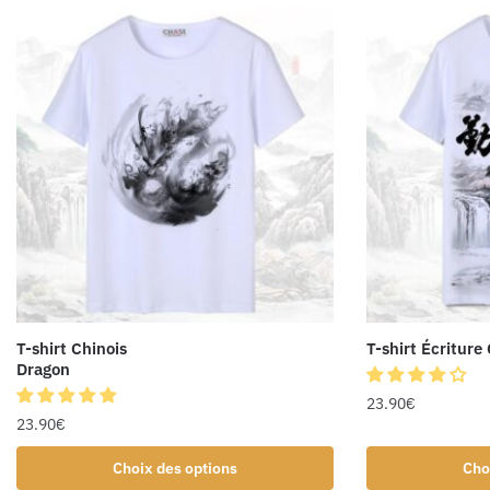
T-shirt Chinois
T-shirt Écriture
Dragon
23.90
€
23.90
€
Choix des options
Cho