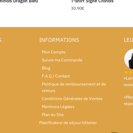
Chinois Dragon Bleu
T-shirt Signe Chinois
30.90
€
S
INFORMATIONS
LEU
Mon Compte
Suivre ma Commande
Blog
F.A.Q / Contact
«Lan
Politique de remboursement et de
reco
retours
«Merc
Conditions Générales de Ventes
répo
Mentions Légales
Plan du Site
Planificateur de séjour hôtelier