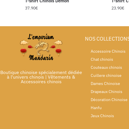
T-shirt Chinois Démon
T-shirt 
37.90
€
23.90
€
NOS COLLECTION
Accessoire Chinois
Chat chinois
Couteaux chinois
Boutique chinoise spécialement dédiée
Cuillere chinoise
à l'univers chinois | Vêtements &
Accessoires chinois
Dames Chinoise
Drapeaux Chinois
Décoration Chinoise
Hanfu
Jeux Chinois