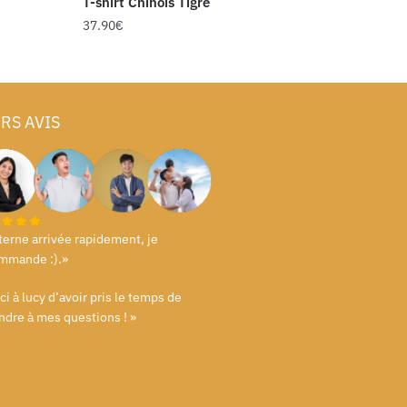
T-shirt Chinois Tigre
37.90
€
RS AVIS
terne arrivée rapidement, je
mmande :).»
i à lucy d’avoir pris le temps de
ndre à mes questions ! »