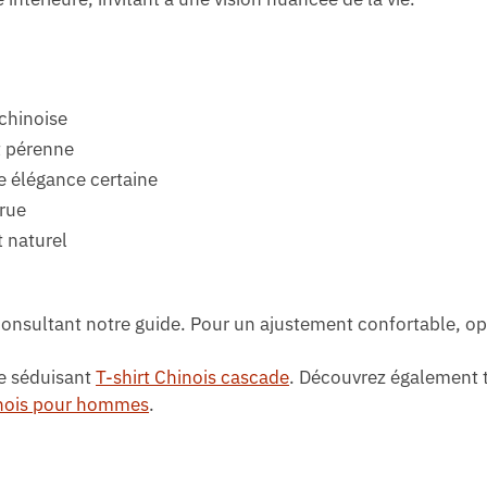
 chinoise
t pérenne
e élégance certaine
crue
 naturel
 consultant notre guide. Pour un ajustement confortable, op
re séduisant
T-shirt Chinois cascade
. Découvrez également 
nois pour hommes
.