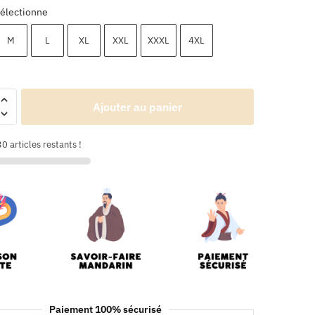
électionne
M
L
XL
XXL
XXXL
4XL
Ajouter au panier
0 articles restants !
Paiement 100% sécurisé