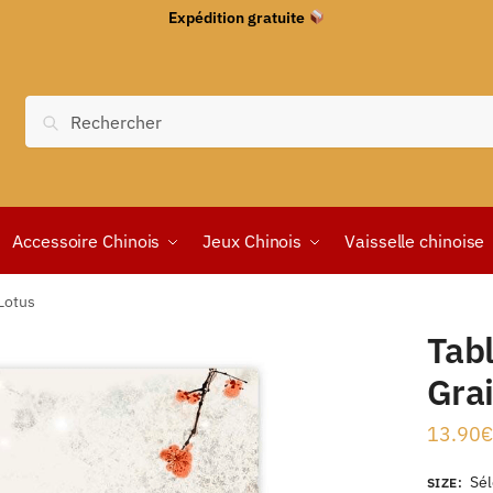
Expédition gratuite
Recherche
Accessoire Chinois
Jeux Chinois
Vaisselle chinoise
Lotus
Tab
Gra
13.90
€
Sél
SIZE
: