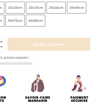
m
15x20cm
20x25cm
25x36cm
30x40cm
m
50x70cm
60x80cm
Ajouter au panier
1 articles restants !