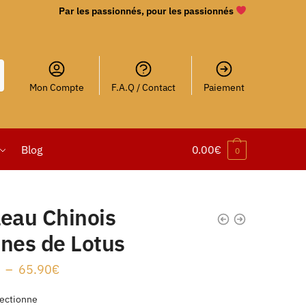
Par les passionnés, pour les passionnés
Mon Compte
F.A.Q / Contact
Paiement
Blog
0.00
€
0
leau Chinois
ines de Lotus
–
65.90
€
ectionne