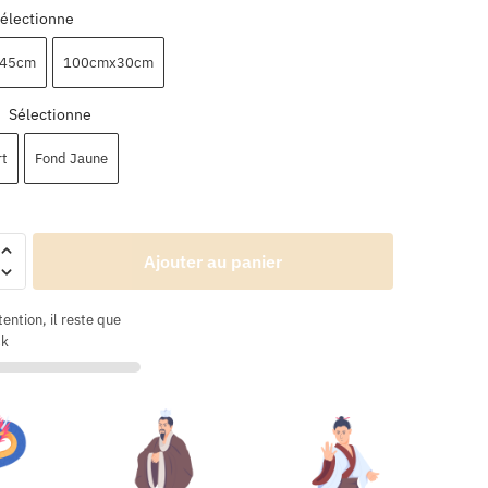
électionne
45cm
100cmx30cm
Sélectionne
:
rt
Fond Jaune
Ajouter au panier
tention, il reste que
ck