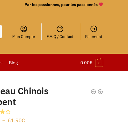
Par les passionnés, pour les passionnés
Mon Compte
F.A.Q / Contact
Paiement
Blog
0.00
€
0
leau Chinois
pent
–
61.90
€