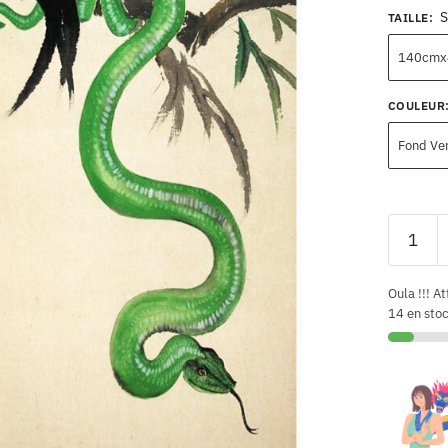
S
TAILLE
:
140cmx
COULEUR
Fond Ve
Oula !!! At
14 en sto