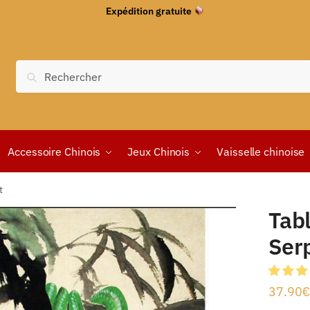
Expédition gratuite
Recherche
Accessoire Chinois
Jeux Chinois
Vaisselle chinoise
t
Tab
Ser
37.90
€