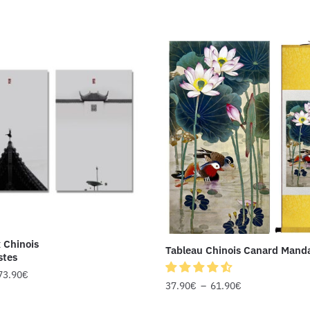
 Chinois
Tableau Chinois Canard Mand
stes
73.90
€
37.90
€
–
61.90
€