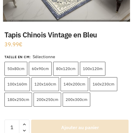
Tapis Chinois Vintage en Bleu
39.99
€
Sélectionne
TAILLE EN CM
:
50x80cm
60x90cm
80x120cm
100x120m
100x160m
120x160cm
140x200cm
160x230cm
180x250cm
200x250cm
200x300cm
Ajouter au panier