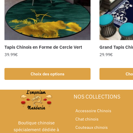
Tapis Chinois en Forme de Cercle Vert
Grand Tapis Chi
39.99
€
29.99
€
Choix des options
Cho
NOS COLLECTIONS
Accessoire Chinois
Chat chinois
Boutique chinoise
Couteaux chinois
spécialement dédiée à