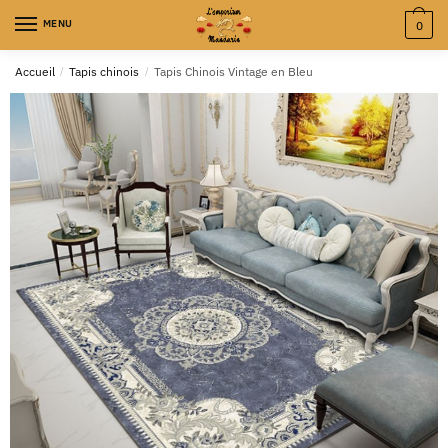
MENU
0
Accueil
/
Tapis chinois
/
Tapis Chinois Vintage en Bleu