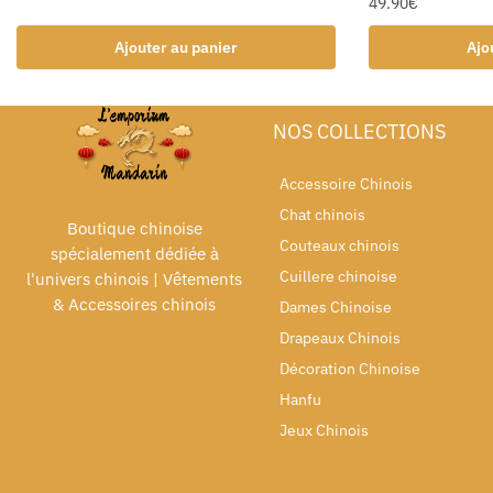
49.90
€
Ajouter au panier
Ajo
NOS COLLECTIONS
Accessoire Chinois
Chat chinois
Boutique chinoise
Couteaux chinois
spécialement dédiée à
Cuillere chinoise
l'univers chinois | Vêtements
& Accessoires chinois
Dames Chinoise
Drapeaux Chinois
Décoration Chinoise
Hanfu
Jeux Chinois