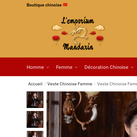
Boutique chinoise
Homme
Femme
Décoration Chinoise
Accueil
Veste Chinoise Femme
Veste Chinoise Fem
/
/