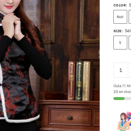
COLOR
:
Noir
Sél
SIZE
:
S
Oula !!! At
20 en sto