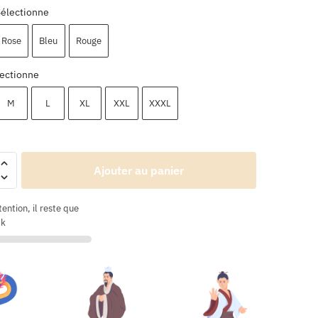
Sélectionne
Rose
Bleu
Rouge
ectionne
M
L
XL
XXL
XXXL
Ajouter au panier
tention, il reste que
ck