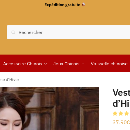
Expédition gratuite
Recherche
Accessoire Chinois
Jeux Chinois
Vaisselle chinoise
me d’Hiver
Ves
d’Hi
37.90
€