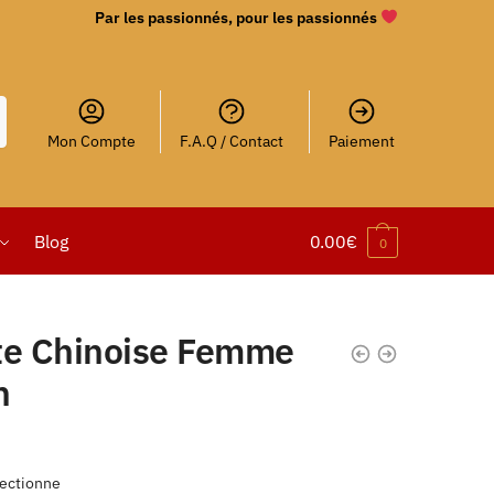
Par les passionnés, pour les passionnés
Mon Compte
F.A.Q / Contact
Paiement
Blog
0.00
€
0
te Chinoise Femme
n
ectionne