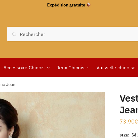
Expédition gratuite
Recherche
Accessoire Chinois
Jeux Chinois
Vaisselle chinoise
me Jean
Ves
Jea
73.90
€
Sél
SIZE
: