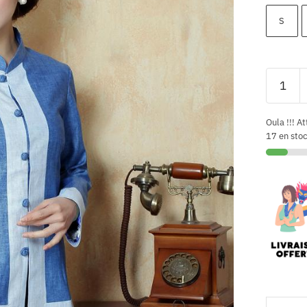
S
Oula !!! At
17 en sto