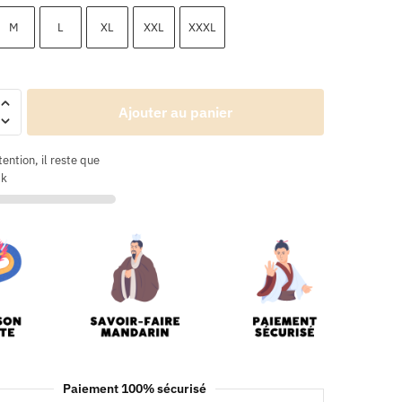
M
L
XL
XXL
XXXL
Ajouter au panier
tention, il reste que
ck
Paiement 100% sécurisé