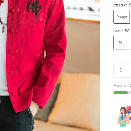
COLOR
:
Rouge
Sél
SIZE
:
M
Moins de 2