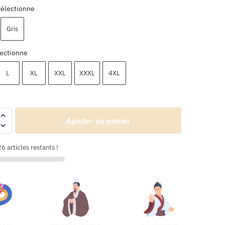
Sélectionne
Gris
ectionne
L
XL
XXL
XXXL
4XL
Ajouter au panier
6 articles restants !