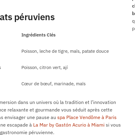
b
ats péruviens
q
p
Ingrédients Clés
Poisson, leche de tigre, maïs, patate douce
s
Poisson, citron vert, ají
f
Cœur de bœuf, marinade, maïs
ersion dans un univers où la tradition et l’innovation
ience relaxante et gourmande vous séduit après cette
pas envisager une pause au
spa Place Vendôme à Paris
 une escapade à
La Mar by Gastón Acurio à Miami
si vous
a gastronomie péruvienne.