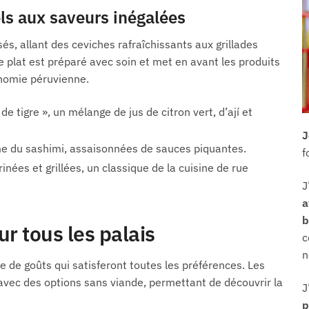
ls aux saveurs inégalées
s, allant des ceviches rafraîchissants aux grillades
 plat est préparé avec soin et met en avant les produits
onomie péruvienne.
de tigre », un mélange de jus de citron vert, d’ají et
J
e du sashimi, assaisonnées de sauces piquantes.
f
ées et grillées, un classique de la cuisine de rue
J
a
b
r tous les palais
c
n
e de goûts qui satisferont toutes les préférences. Les
vec des options sans viande, permettant de découvrir la
J
p