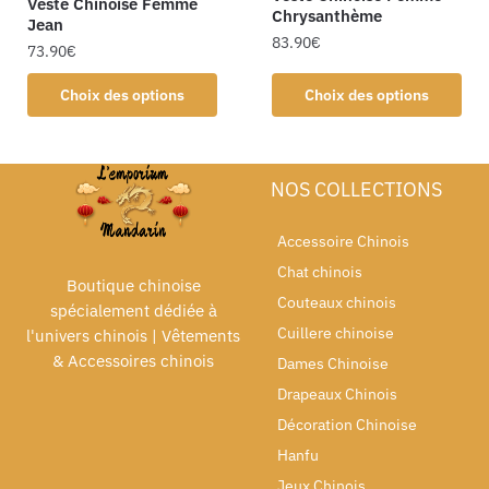
Veste Chinoise Femme
Chrysanthème
Jean
83.90
€
73.90
€
Choix des options
Choix des options
NOS COLLECTIONS
Accessoire Chinois
Chat chinois
Boutique chinoise
Couteaux chinois
spécialement dédiée à
Cuillere chinoise
l'univers chinois | Vêtements
& Accessoires chinois
Dames Chinoise
Drapeaux Chinois
Décoration Chinoise
Hanfu
Jeux Chinois