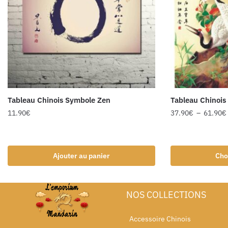
Tableau Chinois Symbole Zen
Tableau Chinois
11.90
€
37.90
€
–
61.90
€
Ajouter au panier
Cho
NOS COLLECTIONS
Accessoire Chinois