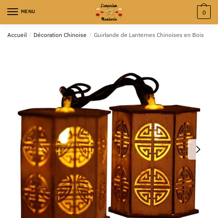
MENU
0
Accueil
/
Décoration Chinoise
/
Guirlande de Lanternes Chinoises en Bois