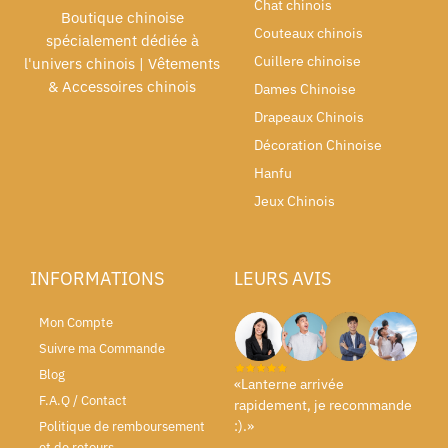
Chat chinois
Boutique chinoise
Couteaux chinois
spécialement dédiée à
Cuillere chinoise
l'univers chinois | Vêtements
& Accessoires chinois
Dames Chinoise
Drapeaux Chinois
Décoration Chinoise
Hanfu
Jeux Chinois
INFORMATIONS
LEURS AVIS
Mon Compte
Suivre ma Commande
Blog
«Lanterne arrivée
F.A.Q / Contact
rapidement, je recommande
:).»
Politique de remboursement
et de retours