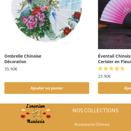
Ombrelle Chinoise
Éventail Chinois
Décoration
Cerisier en Fleu
35.90
€
23.90
€
Ajouter au panier
Ajo
NOS COLLECTIONS
Accessoire Chinois