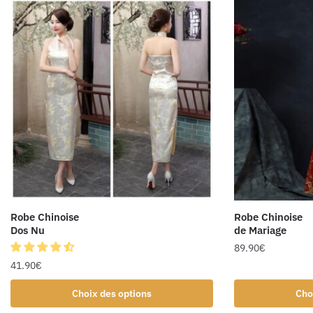
Robe Chinoise
Robe Chinoise
Dos Nu
de Mariage
89.90
€
41.90
€
Choix des options
Cho