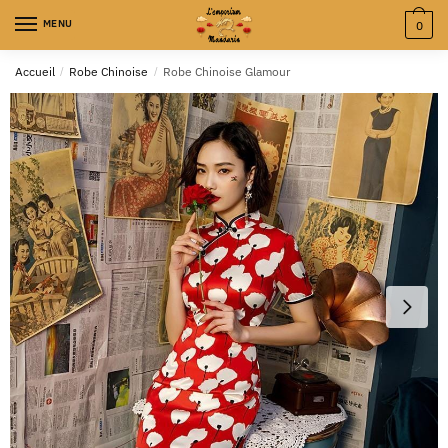
MENU
0
Accueil
/
Robe Chinoise
/
Robe Chinoise Glamour