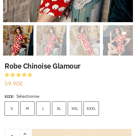
Robe Chinoise Glamour
59.90
€
Sélectionne
SIZE
:
S
M
L
XL
XXL
XXXL