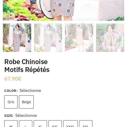
Robe Chinoise
Motifs Répétés
67.90
€
Sélectionne
COLOR
:
Gris
Beige
Sélectionne
SIZE
:
M
L
XL
XXL
XXXL
4XL