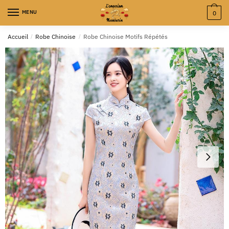
MENU
0
Accueil
/
Robe Chinoise
/
Robe Chinoise Motifs Répétés