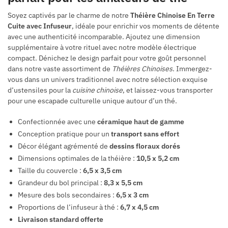
Soyez captivés par le charme de notre
Théière Chinoise En Terre
Cuite avec Infuseur
, idéale pour enrichir vos moments de détente
avec une authenticité incomparable. Ajoutez une dimension
supplémentaire à votre rituel avec notre modèle électrique
compact. Dénichez le design parfait pour votre goût personnel
dans notre vaste assortiment de
Théières Chinoises
. Immergez-
vous dans un univers traditionnel avec notre sélection exquise
d’ustensiles pour la
cuisine chinoise
, et laissez-vous transporter
pour une escapade culturelle unique autour d’un thé.
Confectionnée avec une
céramique haut de gamme
Conception pratique pour un
transport sans effort
Décor élégant agrémenté de
dessins floraux dorés
Dimensions optimales de la théière :
10,5 x 5,2 cm
Taille du couvercle :
6,5 x 3,5 cm
Grandeur du bol principal :
8,3 x 5,5 cm
Mesure des bols secondaires :
6,5 x 3 cm
Proportions de l’infuseur à thé :
6,7 x 4,5 cm
Livraison standard offerte